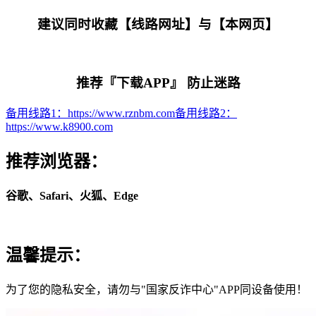
建议同时收藏【线路网址】与【本网页】
推荐『下载APP』 防止迷路
备用线路
1
：
https://www.rznbm.com
备用线路
2
：
https://www.k8900.com
推荐浏览器：
谷歌、Safari、火狐、Edge
温馨提示：
为了您的隐私安全，请勿与"国家反诈中心"APP同设备使用！