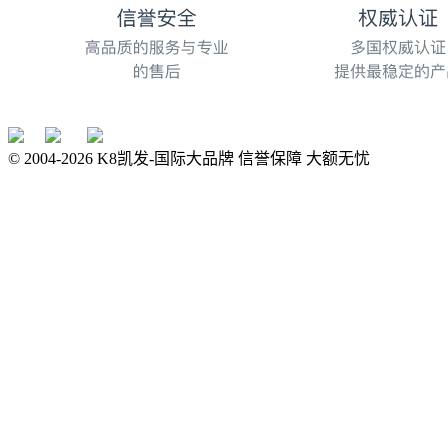
© 2004-
2026
K8凯发-国际大品牌 信誉保障 大额无忧