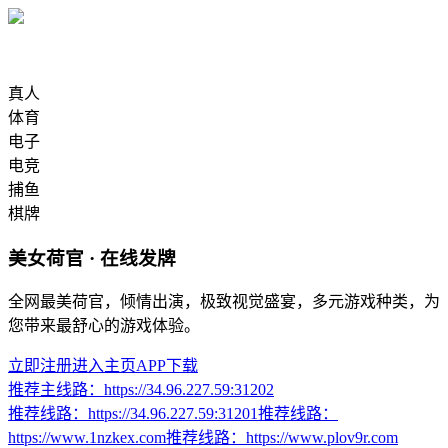
真人
体育
电子
电竞
捕鱼
棋牌
美女荷官 · 在线发牌
全网最美荷官，倾情出演，极致视觉盛宴，多元游戏种类，为
您带来最舒心的游戏体验。
立即注册
进入主页
APP下载
推荐主线路：
https://34.96.227.59:31202
推荐线路：
https://34.96.227.59:31201
推荐线路：
https://www.1nzkex.com
推荐线路：
https://www.plov9r.com