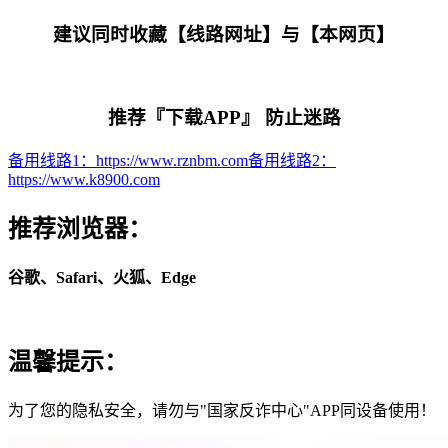
建议同时收藏【线路网址】与【本网页】
推荐『下载APP』 防止迷路
备用线路
1
：
https://www.rznbm.com
备用线路
2
：
https://www.k8900.com
推荐浏览器：
谷歌、Safari、火狐、Edge
温馨提示：
为了您的隐私安全，请勿与"国家反诈中心"APP同设备使用！