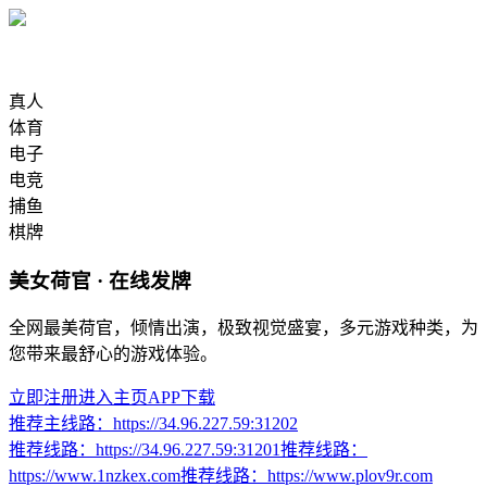
真人
体育
电子
电竞
捕鱼
棋牌
美女荷官 · 在线发牌
全网最美荷官，倾情出演，极致视觉盛宴，多元游戏种类，为
您带来最舒心的游戏体验。
立即注册
进入主页
APP下载
推荐主线路：
https://34.96.227.59:31202
推荐线路：
https://34.96.227.59:31201
推荐线路：
https://www.1nzkex.com
推荐线路：
https://www.plov9r.com